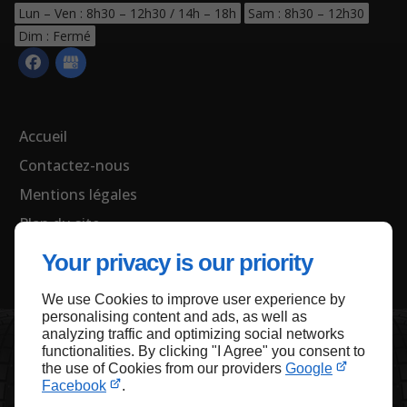
Lun – Ven : 8h30 – 12h30 / 14h – 18h
Sam : 8h30 – 12h30
Dim : Fermé
Accueil
Contactez-nous
Mentions légales
Plan du site
Your privacy is our priority
We use Cookies to improve user experience by
Haut de page
personalising content and ads, as well as
analyzing traffic and optimizing social networks
functionalities. By clicking "I Agree" you consent to
the use of Cookies from our providers
Google
Facebook
.