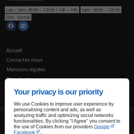
Lun – Ven : 8h30 – 12h30 / 14h – 18h
Sam : 8h30 – 12h30
Dim : Fermé
Accueil
Contactez-nous
Mentions légales
Plan du site
Your privacy is our priority
We use Cookies to improve user experience by
Haut de page
personalising content and ads, as well as
analyzing traffic and optimizing social networks
functionalities. By clicking "I Agree" you consent to
the use of Cookies from our providers
Google
Facebook
.