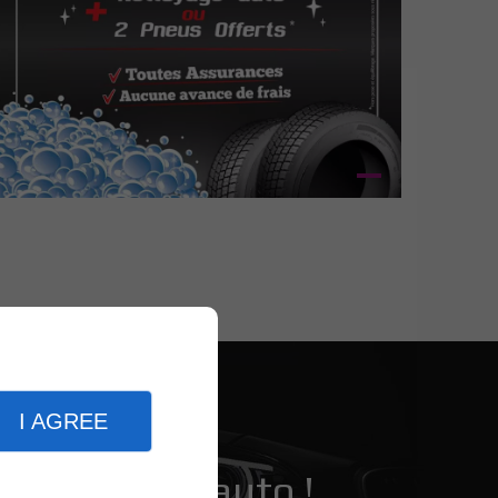
I AGREE
 et vitrage auto !