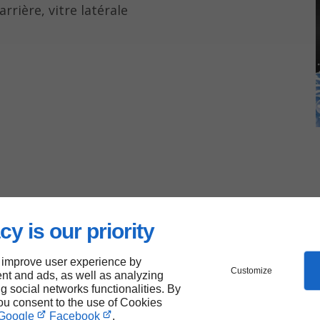
rrière, vitre latérale
cy is our priority
 improve user experience by
Customize
nt and ads, as well as analyzing
ng social networks functionalities. By
you consent to the use of Cookies
re et remplace les pare-brise
Google
Facebook
.