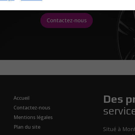
Contactez-nous
Des p
Accueil
Contactez-nous
servic
Mentions légales
Plan du site
Situé à Mon